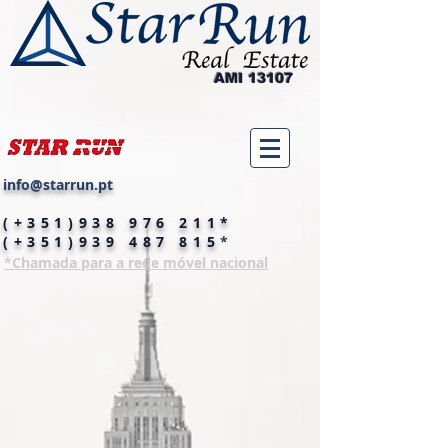
AMI 13107
info@starrun.pt
(+351)938 976 211
*
(+351)939 487 81
5
*
*Chamada para a rede móvel nacional