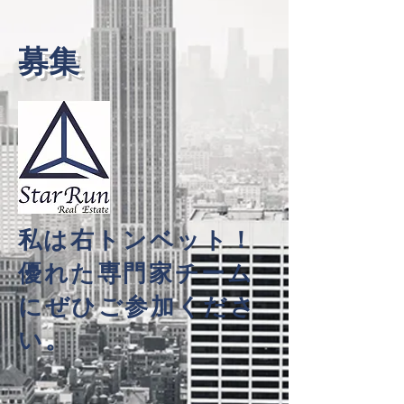
募集
私は
右
トンベット
！
優れた専門家チーム
にぜひご参加くださ
い。